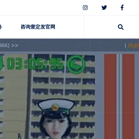
务
咨询壹定发官网