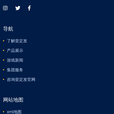
导航
了解壹定发
产品展示
游戏新闻
集团服务
咨询壹定发官网
网站地图
xml地图